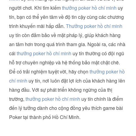
người chơi. Khi tìm kiếm
thưởng poker hồ chí minh
uy
tín, bạn có thể yên tâm về độ tin cậy cùng các chương
trình khuyến mãi hấp dẫn.
Thưởng poker hồ chí minh
uy tín còn đảm bảo về mặt pháp lý, giúp khách hàng
an tâm hơn trong quá trình tham gia. Ngoài ra, các nhà
cái
thưởng poker hồ chí minh
uy tín thường có đội ngũ
hỗ trợ chuyên nghiệp và hệ thống bảo mật chặt chẽ.
Để có trải nghiệm tuyệt vời, hãy chọn
thưởng poker hồ
chí minh
uy tín, nơi luôn đặt lợi ích của khách hàng lên
hàng đầu. Với sự phát triển không ngừng của thị
trường,
thưởng poker hồ chí minh
uy tín chính là điểm
đến lý tưởng dành cho cộng đồng yêu thích game bài
Poker tại thành phố Hồ Chí Minh.