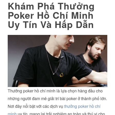
Khám Phá Thưởng
Poker Hồ Chí Minh
Uy Tín Và Hấp Dẫn
Thưởng poker hồ chí minh là lựa chọn hàng đầu cho
những người đam mê giải trí bài poker ở thành phố lớn.
Nơi đây nổi bật với các dịch vụ
thưởng poker hồ chí
minh
uy tín, mang lại trải nghiệm an toàn và thú vị cho