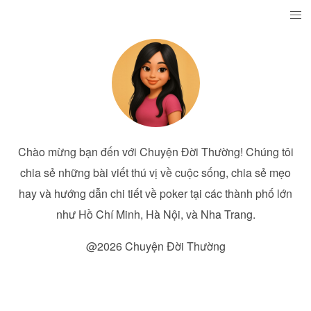
Chào mừng bạn đến với Chuyện Đời Thường! Chúng tôi
chia sẻ những bài viết thú vị về cuộc sống, chia sẻ mẹo
hay và hướng dẫn chi tiết về poker tại các thành phố lớn
như Hồ Chí Minh, Hà Nội, và Nha Trang.
@2026 Chuyện Đời Thường