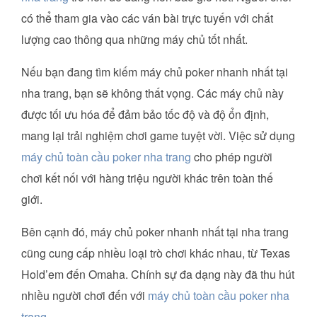
có thể tham gia vào các ván bài trực tuyến với chất
lượng cao thông qua những máy chủ tốt nhất.
Nếu bạn đang tìm kiếm máy chủ poker nhanh nhất tại
nha trang, bạn sẽ không thất vọng. Các máy chủ này
được tối ưu hóa để đảm bảo tốc độ và độ ổn định,
mang lại trải nghiệm chơi game tuyệt vời. Việc sử dụng
máy chủ toàn cầu poker nha trang
cho phép người
chơi kết nối với hàng triệu người khác trên toàn thế
giới.
Bên cạnh đó, máy chủ poker nhanh nhất tại nha trang
cũng cung cấp nhiều loại trò chơi khác nhau, từ Texas
Hold’em đến Omaha. Chính sự đa dạng này đã thu hút
nhiều người chơi đến với
máy chủ toàn cầu poker nha
trang
.