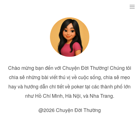
Chào mừng bạn đến với Chuyện Đời Thường! Chúng tôi
chia sẻ những bài viết thú vị về cuộc sống, chia sẻ mẹo
hay và hướng dẫn chi tiết về poker tại các thành phố lớn
như Hồ Chí Minh, Hà Nội, và Nha Trang.
@2026 Chuyện Đời Thường