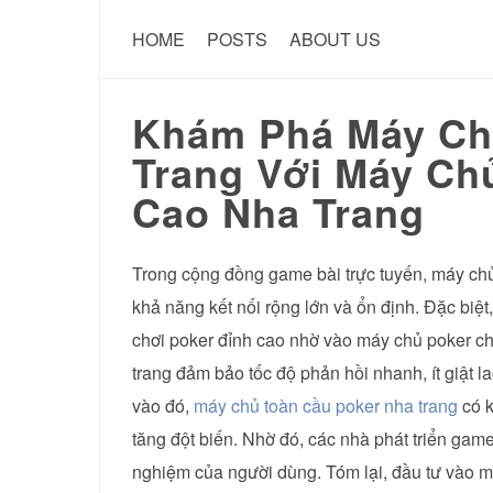
HOME
POSTS
ABOUT US
Khám Phá Máy Ch
Trang Với Máy Ch
Cao Nha Trang
Trong cộng đồng game bài trực tuyến, máy chủ
khả năng kết nối rộng lớn và ổn định. Đặc biệt
chơi poker đỉnh cao nhờ vào máy chủ poker ch
trang đảm bảo tốc độ phản hồi nhanh, ít giật 
vào đó,
máy chủ toàn cầu poker nha trang
có k
tăng đột biến. Nhờ đó, các nhà phát triển game
nghiệm của người dùng. Tóm lại, đầu tư vào m