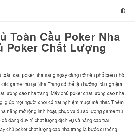
ủ Toàn Cầu Poker Nha
ủ Poker Chất Lượng
 toàn cầu poker nha trang ngày càng trở nên phổ biến nhờ
, các game thủ tại Nha Trang có thể tận hưởng trải nghiệm
ất lượng cao nha trang. Máy chủ poker chất lượng cao nha
lag, giúp mọi người chơi có trải nghiệm mượt mà nhất. Thêm
hả năng mở rộng linh hoạt, phục vụ dù số lượng game thủ
 dễ dàng duy trì chất lượng dịch vụ và nâng cao trải
áy chủ poker chất lượng cao nha trang là bước đi thông