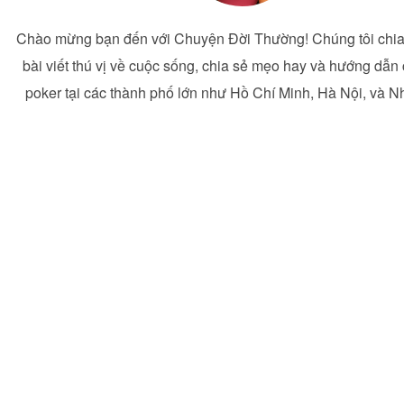
Chào mừng bạn đến với Chuyện Đời Thường! Chúng tôi chi
bài viết thú vị về cuộc sống, chia sẻ mẹo hay và hướng dẫn c
poker tại các thành phố lớn như Hồ Chí Minh, Hà Nội, và N