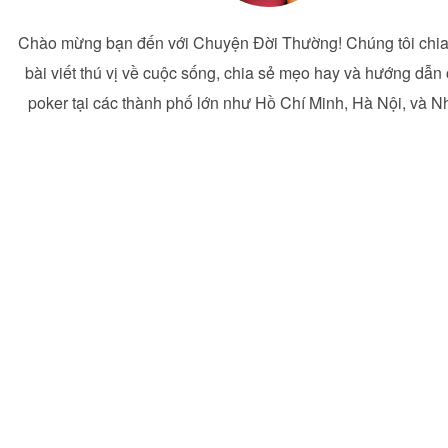
Chào mừng bạn đến với Chuyện Đời Thường! Chúng tôi chi
bài viết thú vị về cuộc sống, chia sẻ mẹo hay và hướng dẫn c
poker tại các thành phố lớn như Hồ Chí Minh, Hà Nội, và N