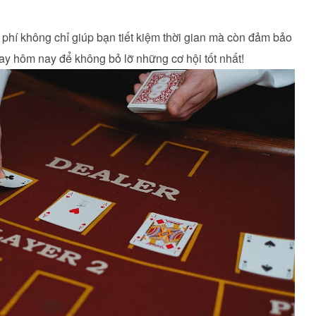
phí không chỉ giúp bạn tiết kiệm thời gian mà còn đảm bảo
ay hôm nay để không bỏ lỡ những cơ hội tốt nhất!