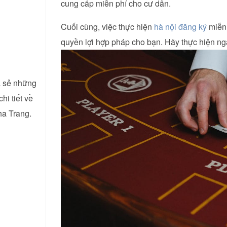
cung cấp miễn phí cho cư dân.
Cuối cùng, việc thực hiện
hà nội đăng ký
miễn 
quyền lợi hợp pháp cho bạn. Hãy thực hiện ng
a sẻ những
hi tiết về
ha Trang.