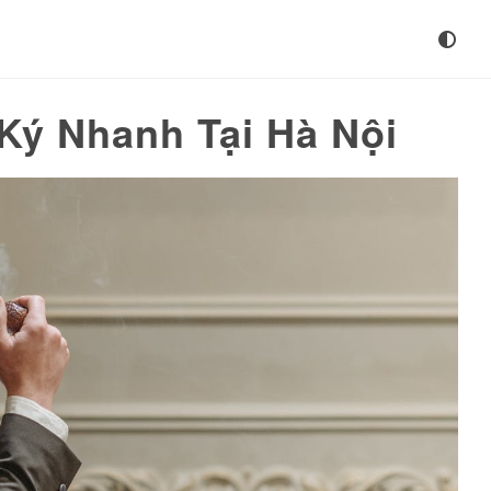
ý Nhanh Tại Hà Nội