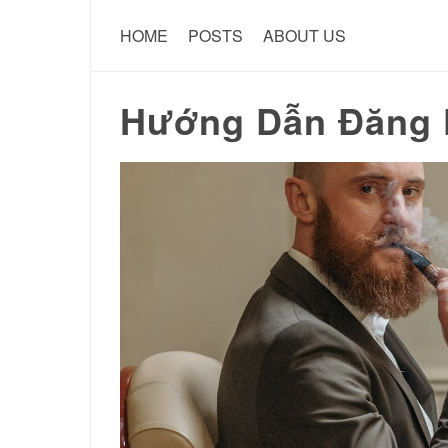
HOME
POSTS
ABOUT US
Hướng Dẫn Đăng K