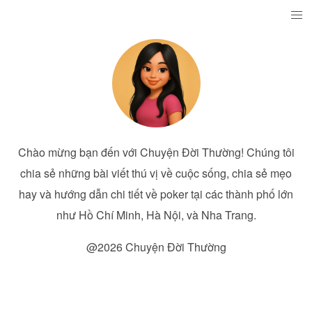
Chào mừng bạn đến với Chuyện Đời Thường! Chúng tôi
chia sẻ những bài viết thú vị về cuộc sống, chia sẻ mẹo
hay và hướng dẫn chi tiết về poker tại các thành phố lớn
như Hồ Chí Minh, Hà Nội, và Nha Trang.
@2026 Chuyện Đời Thường