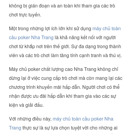
không bị gián đoạn và an toàn khi tham gia các trò
chơi trực tuyến.
Một trong những lợi ích lớn khi sử dụng
máy chủ toàn
cầu poker Nha Trang
là khả năng kết nối với người
chơi từ khắp nơi trên thế giới. Sự đa dạng trong thành
viên và các trò chơi làm tăng tính cạnh tranh và thú vị.
Máy chủ poker chất lượng cao Nha Trang không chỉ
dừng lại ở việc cung cấp trò chơi mà còn mang lại các
chương trình khuyến mãi hấp dẫn. Người chơi có thể
nhận được ưu đãi hấp dẫn khi tham gia vào các sự
kiện và giải đấu.
Với những điều này,
máy chủ toàn cầu poker Nha
Trang
thực sự là sự lựa chọn tuyệt vời cho những ai