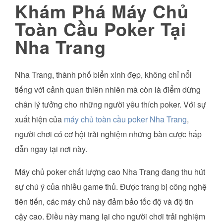
Khám Phá Máy Chủ
Toàn Cầu Poker Tại
Nha Trang
Nha Trang, thành phố biển xinh đẹp, không chỉ nổi
tiếng với cảnh quan thiên nhiên mà còn là điểm dừng
chân lý tưởng cho những người yêu thích poker. Với sự
xuất hiện của
máy chủ toàn cầu poker Nha Trang
,
người chơi có cơ hội trải nghiệm những bàn cược hấp
dẫn ngay tại nơi này.
Máy chủ poker chất lượng cao Nha Trang đang thu hút
sự chú ý của nhiều game thủ. Được trang bị công nghệ
tiên tiến, các máy chủ này đảm bảo tốc độ và độ tin
cậy cao. Điều này mang lại cho người chơi trải nghiệm