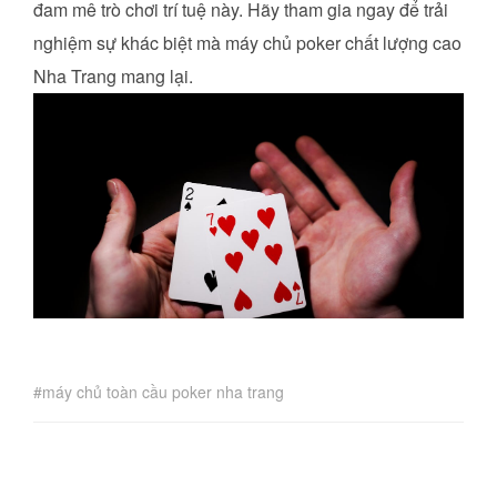
đam mê trò chơi trí tuệ này. Hãy tham gia ngay để trải
nghiệm sự khác biệt mà máy chủ poker chất lượng cao
Nha Trang mang lại.
máy chủ toàn cầu poker nha trang