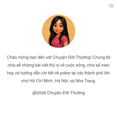
Chào mừng bạn đến với Chuyện Đời Thường! Chúng tôi
chia sẻ những bài viết thú vị về cuộc sống, chia sẻ mẹo
hay và hướng dẫn chi tiết về poker tại các thành phố lớn
như Hồ Chí Minh, Hà Nội, và Nha Trang.
@2026 Chuyện Đời Thường