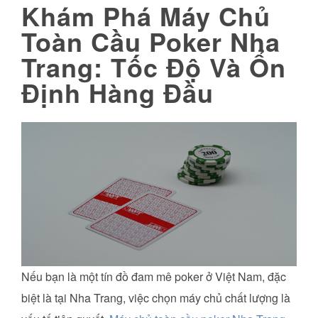
Khám Phá Máy Chủ
Toàn Cầu Poker Nha
Trang: Tốc Độ Và Ổn
Định Hàng Đầu
Nếu bạn là một tín đồ đam mê poker ở Việt Nam, đặc
biệt là tại Nha Trang, việc chọn máy chủ chất lượng là