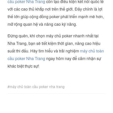
cầu poker Nha Trang
còn tạo điều kiện kết nối quốc tế
với các cao thủ khắp nơi trên thế giới. Đây chính là lợi
thế lớn giúp cộng đồng poker phát triển mạnh mẽ hơn,
mở rộng quan hệ và nâng cao kỹ năng.
Đừng quên, khi chọn máy chủ poker nhanh nhất tại
Nha Trang, bạn sẽ tiết kiệm thời gian, nâng cao hiệu
suất thi đấu. Hãy tìm hiểu và trải nghiệm
máy chủ toàn
cầu poker Nha Trang
ngay hôm nay để cảm nhận sự
khác biệt thực sự!
máy chủ toàn cầu poker nha trang