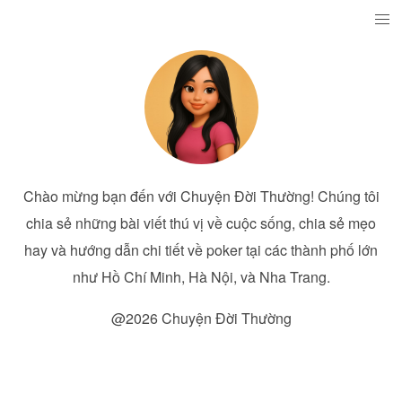
Chào mừng bạn đến với Chuyện Đời Thường! Chúng tôi
chia sẻ những bài viết thú vị về cuộc sống, chia sẻ mẹo
hay và hướng dẫn chi tiết về poker tại các thành phố lớn
như Hồ Chí Minh, Hà Nội, và Nha Trang.
@2026 Chuyện Đời Thường