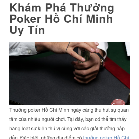
Khám Phá Thưởng
Poker Hồ Chí Minh
Uy Tín
Thưởng poker Hồ Chí Minh ngày càng thu hút sự quan
tâm của nhiều người chơi. Tại đây, bạn có thể tìm thấy
hàng loạt sự kiện thú vị cùng với các giải thưởng hấp
dẫn. Đặc biệt, những địa điểm có
thưởng poker Hồ Chí