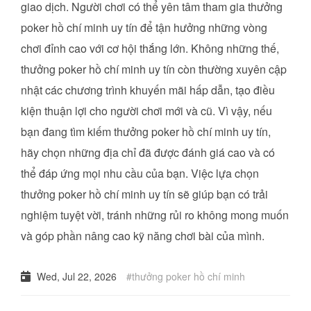
giao dịch. Người chơi có thể yên tâm tham gia thưởng
poker hồ chí minh uy tín để tận hưởng những vòng
chơi đỉnh cao với cơ hội thắng lớn. Không những thế,
thưởng poker hồ chí minh uy tín còn thường xuyên cập
nhật các chương trình khuyến mãi hấp dẫn, tạo điều
kiện thuận lợi cho người chơi mới và cũ. Vì vậy, nếu
bạn đang tìm kiếm thưởng poker hồ chí minh uy tín,
hãy chọn những địa chỉ đã được đánh giá cao và có
thể đáp ứng mọi nhu cầu của bạn. Việc lựa chọn
thưởng poker hồ chí minh uy tín sẽ giúp bạn có trải
nghiệm tuyệt vời, tránh những rủi ro không mong muốn
và góp phần nâng cao kỹ năng chơi bài của mình.
Wed, Jul 22, 2026
thưởng poker hồ chí minh