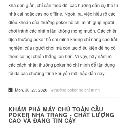
khá đơn giản, chỉ cần theo dõi các hướng dẫn cụ thể từ
nhà cái hoặc casino offline. Ngoài ra, việc hiểu rõ các
điều khoản của thưởng poker hồ chí minh giúp người
chơi tránh các nhầm lẫn không mong muốn. Các chiến
dịch thưởng poker hồ chí minh không chỉ nâng cao trải
nghiệm của người chơi mà còn tạo điều kiện để họ có
thêm cơ hội chiến thắng lớn hơn. Vì vậy, hãy nắm rõ
các cách nhận thưởng poker hồ chí minh để tận dụng
tối đa các chương trình khuyến mãi hấp dẫn này.
Mon, Jul 27, 2026
thưởng poker hồ chí minh
KHÁM PHÁ MÁY CHỦ TOÀN CẦU
POKER NHA TRANG - CHẤT LƯỢNG
CAO VÀ ĐÁNG TIN CẬY