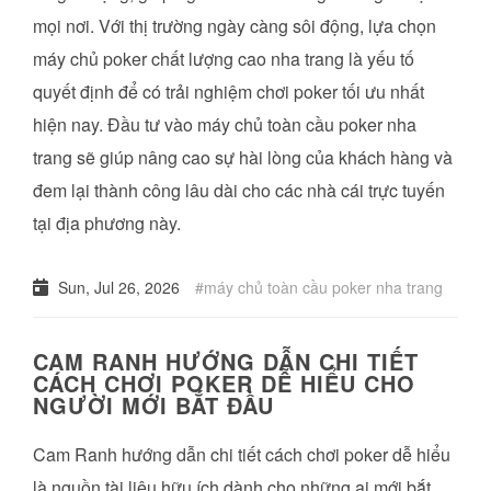
mọi nơi. Với thị trường ngày càng sôi động, lựa chọn
máy chủ poker chất lượng cao nha trang là yếu tố
quyết định để có trải nghiệm chơi poker tối ưu nhất
hiện nay. Đầu tư vào máy chủ toàn cầu poker nha
trang sẽ giúp nâng cao sự hài lòng của khách hàng và
đem lại thành công lâu dài cho các nhà cái trực tuyến
tại địa phương này.
Sun, Jul 26, 2026
máy chủ toàn cầu poker nha trang
CAM RANH HƯỚNG DẪN CHI TIẾT
CÁCH CHƠI POKER DỄ HIỂU CHO
NGƯỜI MỚI BẮT ĐẦU
Cam Ranh hướng dẫn chi tiết cách chơi poker dễ hiểu
là nguồn tài liệu hữu ích dành cho những ai mới bắt