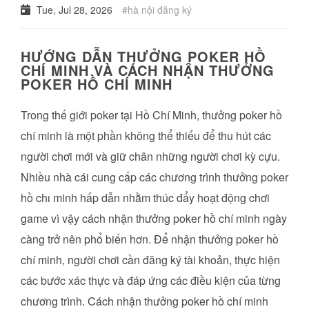
Tue, Jul 28, 2026
hà nội đăng ký
HƯỚNG DẪN THƯỞNG POKER HỒ
CHÍ MINH VÀ CÁCH NHẬN THƯỞNG
POKER HỒ CHÍ MINH
Trong thế giới poker tại Hồ Chí Minh, thưởng poker hồ
chí minh là một phần không thể thiếu để thu hút các
người chơi mới và giữ chân những người chơi kỳ cựu.
Nhiều nhà cái cung cấp các chương trình thưởng poker
hồ chı minh hấp dẫn nhằm thúc đẩy hoạt động chơi
game vì vậy cách nhận thưởng poker hồ chí minh ngày
càng trở nên phổ biến hơn. Để nhận thưởng poker hồ
chí minh, người chơi cần đăng ký tài khoản, thực hiện
các bước xác thực và đáp ứng các điều kiện của từng
chương trình. Cách nhận thưởng poker hồ chí minh