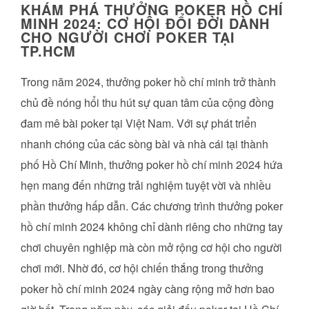
KHÁM PHÁ THƯỞNG POKER HỒ CHÍ
MINH 2024: CƠ HỘI ĐỔI ĐỜI DÀNH
CHO NGƯỜI CHƠI POKER TẠI
TP.HCM
Trong năm 2024, thưởng poker hồ chí minh trở thành
chủ đề nóng hổi thu hút sự quan tâm của cộng đồng
đam mê bài poker tại Việt Nam. Với sự phát triển
nhanh chóng của các sòng bài và nhà cái tại thành
phố Hồ Chí Minh, thưởng poker hồ chí minh 2024 hứa
hẹn mang đến những trải nghiệm tuyệt vời và nhiều
phần thưởng hấp dẫn. Các chương trình thưởng poker
hồ chí minh 2024 không chỉ dành riêng cho những tay
chơi chuyên nghiệp mà còn mở rộng cơ hội cho người
chơi mới. Nhờ đó, cơ hội chiến thắng trong thưởng
poker hồ chí minh 2024 ngày càng rộng mở hơn bao